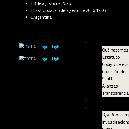
8 de agosto de 2026
Last Update 5 de agosto de 2026 17:05
Argentina
Sobre Fopea
Qué hacemos
Estatuto
Código de éti
Comisión dire
Staff
Alianzas
Transparencia
Libertad de expres
Recursos
DJV Bootcam
Investigacion