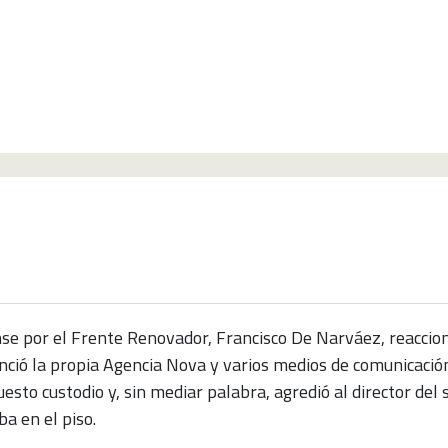
e Narváez contra el editor de un sitio web
e por el Frente Renovador, Francisco De Narváez, reaccionó 
ó la propia Agencia Nova y varios medios de comunicación,
esto custodio y, sin mediar palabra, agredió al director del
a en el piso.