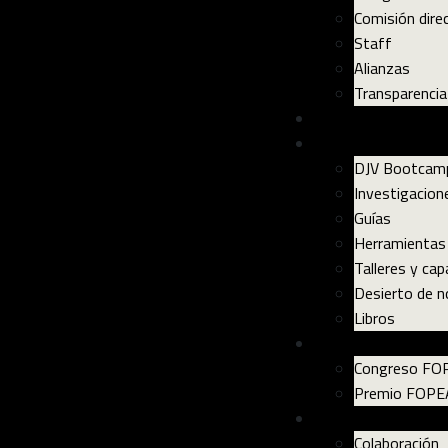
Comisión dire
Staff
Alianzas
Transparencia
Libertad de expres
Recursos
DJV Bootcam
Investigacion
Guías
Herramientas
Talleres y cap
Desierto de n
Libros
Eventos
Congreso FO
Premio FOPE
Comunidad
Colaboración