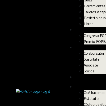
Guías
Herramientas
Talleres y cap
Desierto de n
Libros
Eventos
Congreso FO
Premio FOPE
Comunidad
Colaboración
Suscribite
Asociate
Socios
Noticias
Sobre Fopea
Qué hacemos
Estatuto
Código de éti