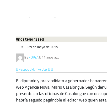
WEB
Home
-
Uncategorized
-
Agresión del Diputado Francisco D
Uncategorized
29 de mayo de 2015
By
FOPEA
11 años ago
Facebook
Twitter
El diputado y precandidato a gobernador bonaerens
web Agencia Nova, Mario Casalongue. Según denunci
presente en las oficinas de Casalongue con un supu
habría seguido pegándole al editor web quien estab