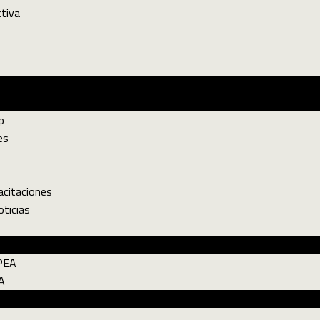
ctiva
ión
p
es
acitaciones
oticias
PEA
A