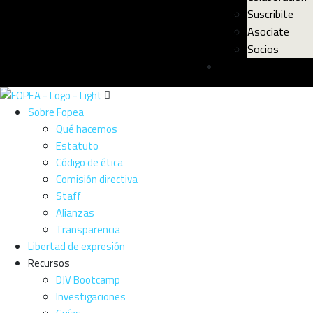
Suscribite
Asociate
Socios
Noticias
Sobre Fopea
Qué hacemos
Estatuto
Código de ética
Comisión directiva
Staff
Alianzas
Transparencia
Libertad de expresión
Recursos
DJV Bootcamp
Investigaciones