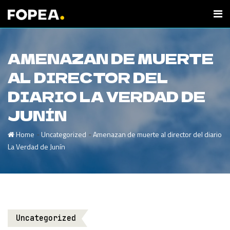
AMENAZAN DE MUERTE
AL DIRECTOR DEL
DIARIO LA VERDAD DE
JUNÍN
-
-
Home
Uncategorized
Amenazan de muerte al director del diario
La Verdad de Junín
Uncategorized