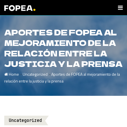
APORTES DE FOPEA AL
MEJORAMIENTO DE LA
RELACIÓN ENTRE LA
JUSTICIA Y LA PRENSA
-
-
Home
Uncategorized
Aportes de FOPEA al mejoramiento de la
relación entre la justicia y la prensa
Uncategorized