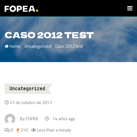
CASO 2012 TEST
-
-
Home
Uncategorized
Caso 2012 test
Uncategorized
27 de octubre de 2012
By
FOPEA
14 años ago
0
210
Less than a minute