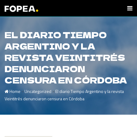
EL DIARIO TIEMPO
ARGENTINO Y LA
REVISTA VEINTITRÉS
DENUNCIARON
CENSURA EN CÓRDOBA
-
-
Home
Uncategorized
El diario Tiempo Argentino y la revista
Veintitrés denunciaron censura en Córdoba