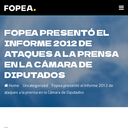
FOPEA PRESENTÓ EL
INFORME 2012 DE
ATAQUES A LA PRENSA
EN LA CÁMARA DE
DIPUTADOS
-
-
Home
Uncategorized
Fopea presentó el Informe 2012 de
ataques a la prensa en la Cámara de Diputados