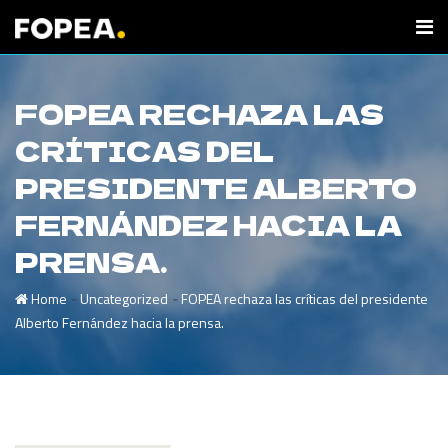
FOPEA RECHAZA LAS
CRÍTICAS DEL
PRESIDENTE ALBERTO
FERNÁNDEZ HACIA LA
PRENSA.
-
-
Home
Uncategorized
FOPEA rechaza las críticas del presidente
Alberto Fernández hacia la prensa.