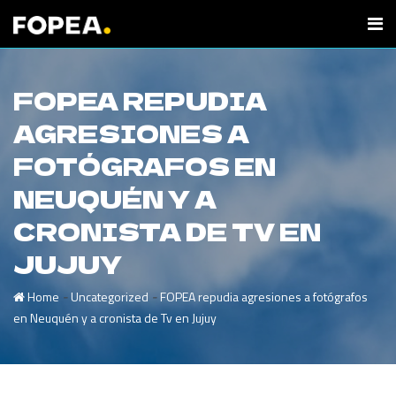
FOPEA REPUDIA
AGRESIONES A
FOTÓGRAFOS EN
NEUQUÉN Y A
CRONISTA DE TV EN
JUJUY
-
-
Home
Uncategorized
FOPEA repudia agresiones a fotógrafos
en Neuquén y a cronista de Tv en Jujuy