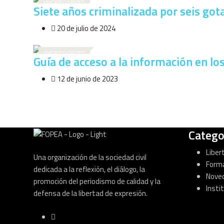
UNCATEGORIZED
Siete años criminalizada por seis got
20 de julio de 2024
UNCATEGORIZED
Guía de acceso a la información en lo
12 de junio de 2023
Catego
Liber
Una organización de la sociedad civil
Form
dedicada a la reflexión, el diálogo, la
Nove
promoción del periodismo de calidad y la
Insti
defensa de la libertad de expresión.