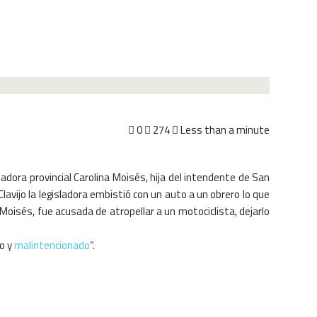
0
274
Less than a minute
sladora provincial Carolina Moisés, hija del intendente de San
 Clavijo la legisladora embistió con un auto a un obrero lo que
 Moisés, fue acusada de atropellar a un motociclista, dejarlo
so y
malintencionado
“.