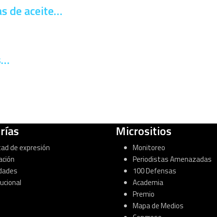
as de aceite…
s…
rías
Micrositios
tad de expresión
Monitoreo
ación
Periodistas Amenazadas
dades
100 Defensas
tucional
Academia
Premio
Mapa de Medios