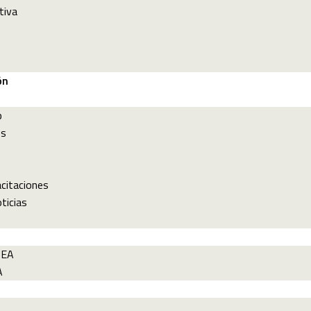
tiva
ón
p
es
acitaciones
ticias
PEA
A