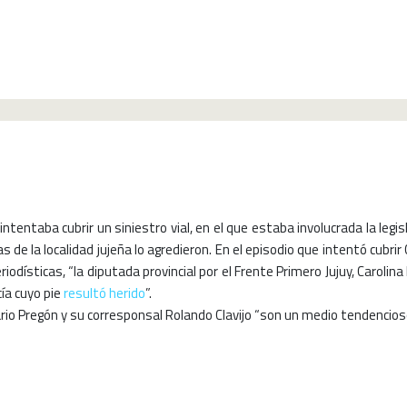
eriodista en San Pedro de Jujuy
 intentaba cubrir un siniestro vial, en el que estaba involucrada la legi
s de la localidad jujeña lo agredieron. En el episodio que intentó cubrir
odísticas, “la diputada provincial por el Frente Primero Jujuy, Carolina
cía cuyo pie
resultó herido
”.
rio Pregón y su corresponsal Rolando Clavijo “son un medio tendencio