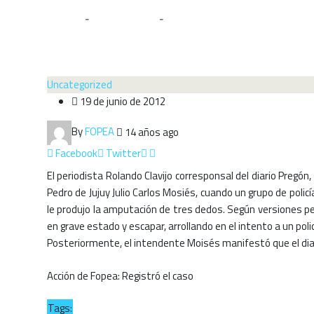
Home
-
Uncategorized
-
Fuerzas policiales agreden a un p
Uncategorized
19 de junio de 2012
By
FOPEA
14 años ago
Facebook
Twitter
El periodista Rolando Clavijo corresponsal del diario Pregón,
Pedro de Jujuy Julio Carlos Mosiés, cuando un grupo de policía
le produjo la amputación de tres dedos. Según versiones peri
en grave estado y escapar, arrollando en el intento a un poli
Posteriormente, el intendente Moisés manifestó que el dia
Acción de Fopea: Registró el caso
Tags: