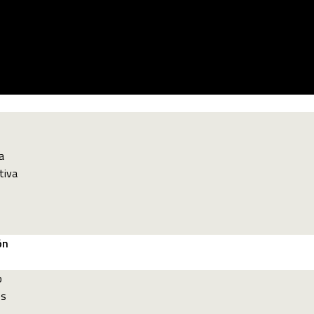
a
tiva
ón
p
es