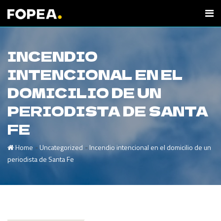
INCENDIO
INTENCIONAL EN EL
DOMICILIO DE UN
PERIODISTA DE SANTA
FE
-
-
Home
Uncategorized
Incendio intencional en el domicilio de un
periodista de Santa Fe