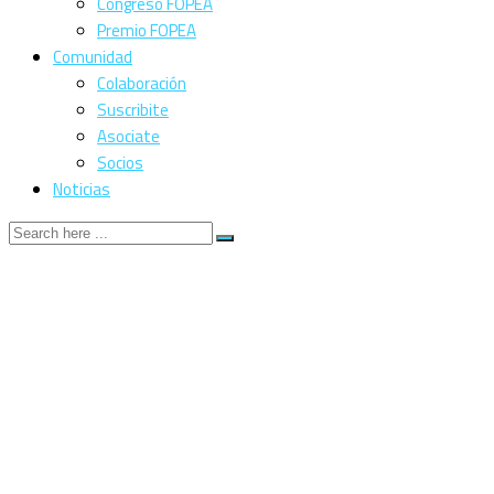
Congreso FOPEA
Premio FOPEA
Comunidad
Colaboración
Suscribite
Asociate
Socios
Noticias
Intendente de
Lincoln habría
presionado a
anunciantes de
semanario crítico