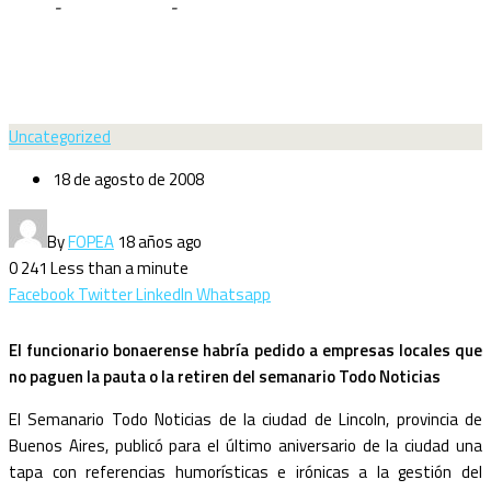
Home
-
Uncategorized
-
Intendente de Lincoln habría presionado a
anunciantes de semanario crítico
Uncategorized
18 de agosto de 2008
By
FOPEA
18 años ago
0
241
Less than a minute
Facebook
Twitter
LinkedIn
Whatsapp
El funcionario bonaerense habría pedido a empresas locales que
no paguen la pauta o la retiren del semanario Todo Noticias
El Semanario Todo Noticias de la ciudad de Lincoln, provincia de
Buenos Aires, publicó para el último aniversario de la ciudad una
tapa con referencias humorísticas e irónicas a la gestión del