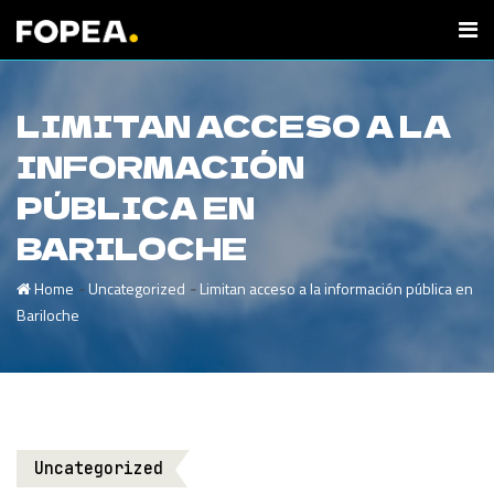
LIMITAN ACCESO A LA
INFORMACIÓN
PÚBLICA EN
BARILOCHE
-
-
Home
Uncategorized
Limitan acceso a la información pública en
Bariloche
Uncategorized