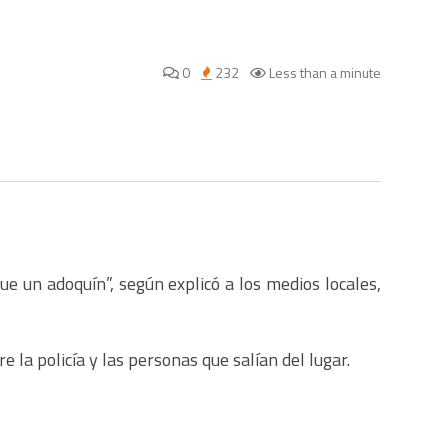
0
232
Less than a minute
e un adoquín”, según explicó a los medios locales,
e la policía y las personas que salían del lugar.