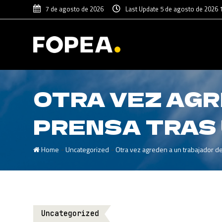
7 de agosto de 2026
Last Update 5 de agosto de 2026 
OTRA VEZ AGR
PRENSA TRAS 
-
-
Home
Uncategorized
Otra vez agreden a un trabajador de
Uncategorized