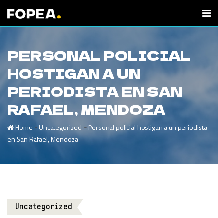
PERSONAL POLICIAL
HOSTIGAN A UN
PERIODISTA EN SAN
RAFAEL, MENDOZA
-
-
Home
Uncategorized
Personal policial hostigan a un periodista
en San Rafael, Mendoza
Uncategorized