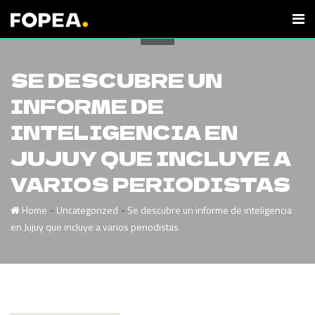
SE DESCUBRE UN
INFORME DE
INTELIGENCIA EN
JUJUY QUE INCLUYE A
VARIOS PERIODISTAS
-
-
Home
Uncategorized
Se descubre un informe de inteligencia
en Jujuy que incluye a varios periodistas