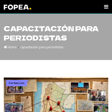
CAPACITACIÓN PARA
PERIODISTAS
-
Home
capacitación para periodistas
Formación