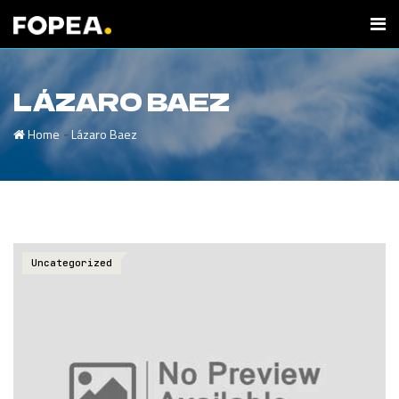
LÁZARO BAEZ
-
Home
Lázaro Baez
Uncategorized