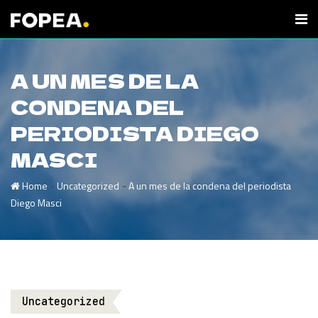
A UN MES DE LA
CONDENA DEL
PERIODISTA DIEGO
MASCI
-
-
Home
Uncategorized
A un mes de la condena del periodista
Diego Masci
Uncategorized