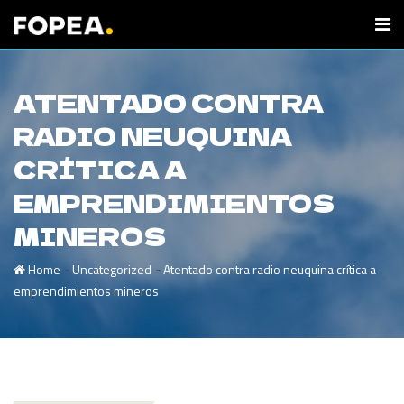
ATENTADO CONTRA
RADIO NEUQUINA
CRÍTICA A
EMPRENDIMIENTOS
MINEROS
-
-
Home
Uncategorized
Atentado contra radio neuquina crítica a
emprendimientos mineros