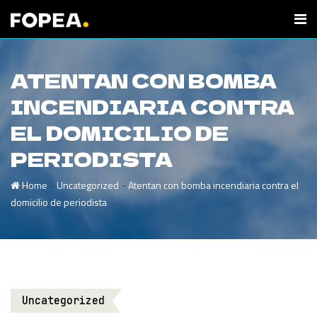
ATENTAN CON BOMBA
INCENDIARIA CONTRA
EL DOMICILIO DE
PERIODISTA
-
-
Home
Uncategorized
Atentan con bomba incendiaria contra el
domicilio de periodista
Uncategorized