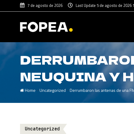
7 de agosto de 2026
Last Update 5 de agosto de 2026 
DERRUMBARON
NEUQUINA Y 
-
-
Home
Uncategorized
Derrumbaron las antenas de una FM 
Uncategorized