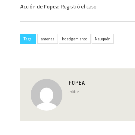
Acción de Fopea
: Registró el caso
Tags:
antenas
hostigamiento
Neuquén
FOPEA
editor