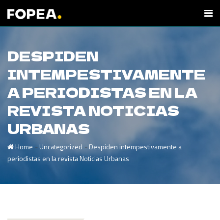
DESPIDEN
INTEMPESTIVAMENTE
A PERIODISTAS EN LA
REVISTA NOTICIAS
URBANAS
-
-
Home
Uncategorized
Despiden intempestivamente a
periodistas en la revista Noticias Urbanas