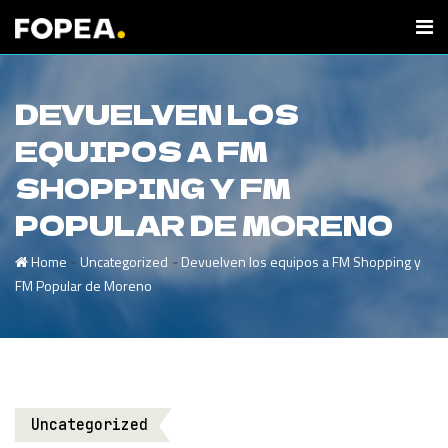
DEVUELVEN LOS
EQUIPOS A FM
SHOPPING Y FM
POPULAR DE MORENO
-
-
Home
Uncategorized
Devuelven los equipos a FM Shopping y
FM Popular de Moreno
Uncategorized