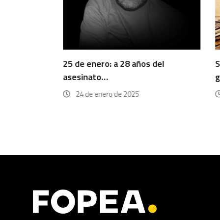
25 de enero: a 28 años del
Siete año
asesinato…
gotas de
24 de enero de 2025
20 de j