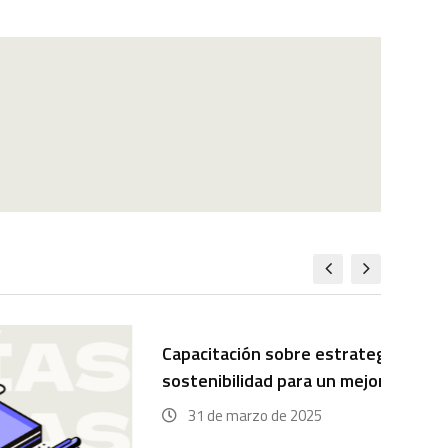
Capacitación sobre estrategias de
Un
sostenibilidad para un mejor…
31 de marzo de 2025