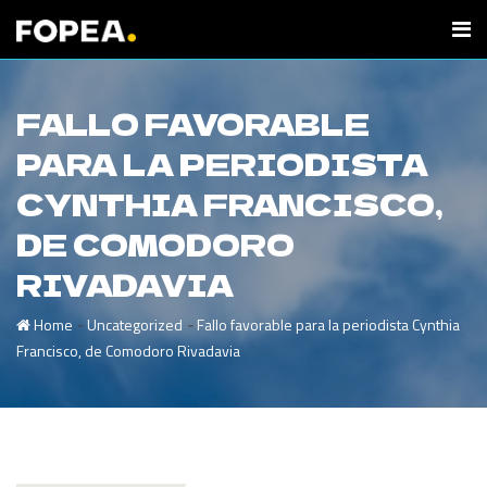
FALLO FAVORABLE
PARA LA PERIODISTA
CYNTHIA FRANCISCO,
DE COMODORO
RIVADAVIA
-
-
Home
Uncategorized
Fallo favorable para la periodista Cynthia
Francisco, de Comodoro Rivadavia