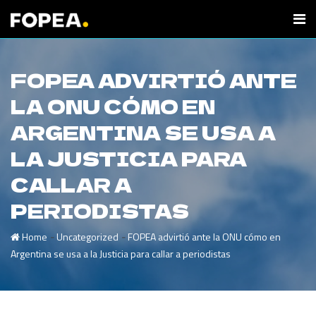
FOPEA ADVIRTIÓ ANTE
LA ONU CÓMO EN
ARGENTINA SE USA A
LA JUSTICIA PARA
CALLAR A
PERIODISTAS
-
-
Home
Uncategorized
FOPEA advirtió ante la ONU cómo en
Argentina se usa a la Justicia para callar a periodistas