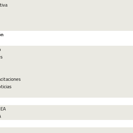
tiva
ón
p
es
acitaciones
ticias
PEA
A