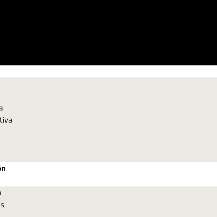
a
tiva
ón
p
es