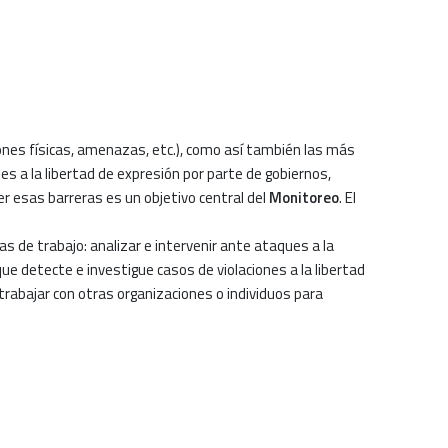
iones físicas, amenazas, etc.), como así también las más
s a la libertad de expresión por parte de gobiernos,
er esas barreras es un objetivo central del
Monitoreo
. El
as de trabajo: analizar e intervenir ante ataques a la
ue detecte e investigue casos de violaciones a la libertad
 trabajar con otras organizaciones o individuos para