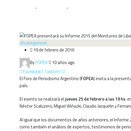
Home
-
Uncategorized
-
FOPEA presentará su Informe 201
Uncategorized
19 de febrero de 2016
By
FOPEA
10 años ago
Facebook
Twitter
El Foro de Periodismo Argentino (
FOPEA
) invita a la presen
país.
El evento se realizará el
jueves 25 de febrero a las 19 hs
. e
Néstor Scaluzero, Miguel Wiñazki, Claudio Jacquelin y Fernan
Al igual que los documentos de años anteriores, el Informe 2
como también el análisis de expertos, testimonios de perio