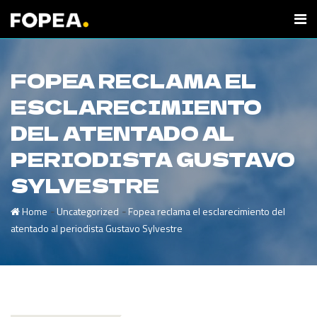
FOPEA RECLAMA EL
ESCLARECIMIENTO
DEL ATENTADO AL
PERIODISTA GUSTAVO
SYLVESTRE
-
-
Home
Uncategorized
Fopea reclama el esclarecimiento del
atentado al periodista Gustavo Sylvestre