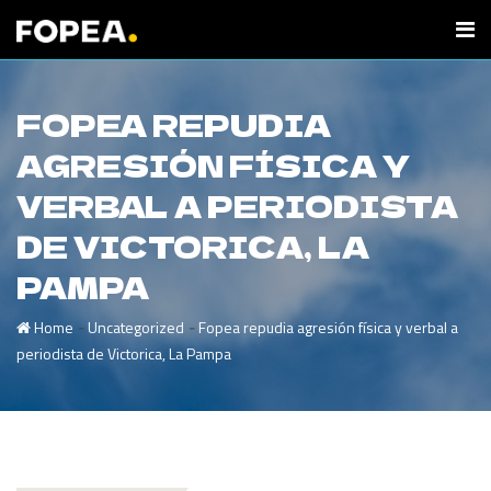
FOPEA REPUDIA
AGRESIÓN FÍSICA Y
VERBAL A PERIODISTA
DE VICTORICA, LA
PAMPA
-
-
Home
Uncategorized
Fopea repudia agresión física y verbal a
periodista de Victorica, La Pampa