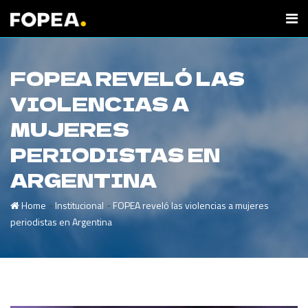
FOPEA REVELÓ LAS
VIOLENCIAS A
MUJERES
PERIODISTAS EN
ARGENTINA
-
-
Home
Institucional
FOPEA reveló las violencias a mujeres
periodistas en Argentina