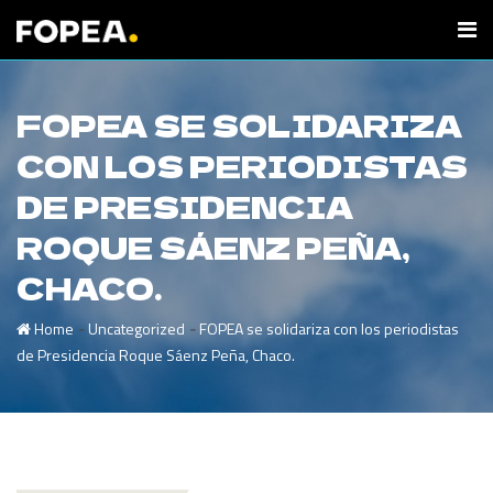
FOPEA SE SOLIDARIZA
CON LOS PERIODISTAS
DE PRESIDENCIA
ROQUE SÁENZ PEÑA,
CHACO.
-
-
Home
Uncategorized
FOPEA se solidariza con los periodistas
de Presidencia Roque Sáenz Peña, Chaco.