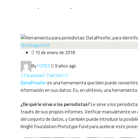
Home
-
Uncategorized
-
Herramienta para periodistas: Da
Uncategorized
15 de enero de 2018
By
FOPEA
9 años ago
Facebook
Twitter
DataProofer
es una herramienta que bien puede convertirse
información en sus datos. Es, en síntesis, una herramienta 
¿De qué le sirve a los periodistas?
Le sirve a los periodis
través de sus propios informes.
Verificar manualmente un 
del conjunto de datos, y también puede introducir la posibi
Knight Foundation Prototype Fund para acelerar este proces