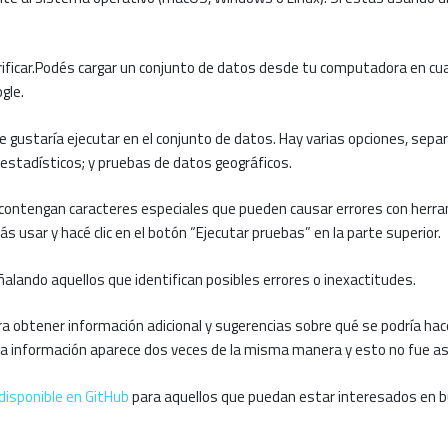
ficar.
Podés cargar un conjunto de datos desde tu computadora en cual
gle.
e gustaría ejecutar en el conjunto de datos.
Hay varias opciones, separ
estadísticos;
y pruebas de datos geográficos.
que contengan caracteres especiales que pueden causar errores con herr
s usar y hacé clic en el botón “Ejecutar pruebas” en la parte superior.
alando aquellos que identifican posibles errores o inexactitudes.
obtener información adicional y sugerencias sobre qué se podría hacer 
a información aparece dos veces de la misma manera y esto no fue así
disponible en GitHub
para aquellos que puedan estar interesados ​​en 