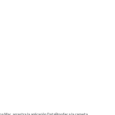
a Mac, arrastra la aplicación DataProofer a la carpeta