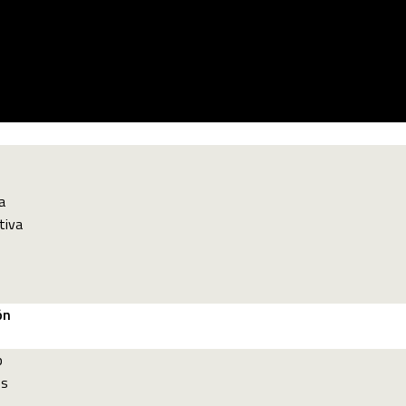
a
tiva
ón
p
es