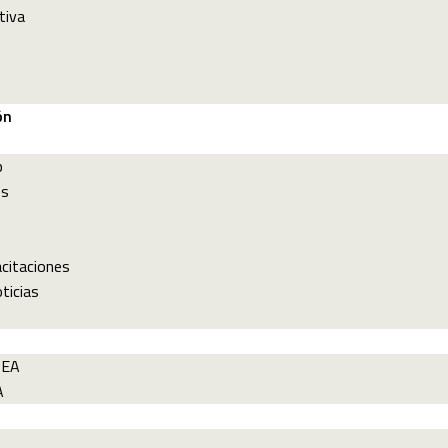
tiva
ón
p
es
acitaciones
ticias
PEA
A