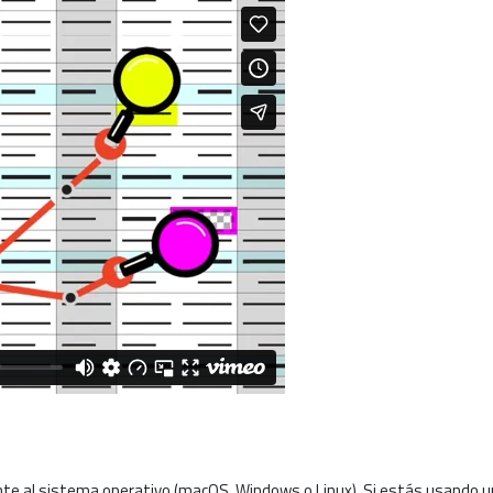
ente al sistema operativo (macOS, Windows o Linux).
Si estás usando un