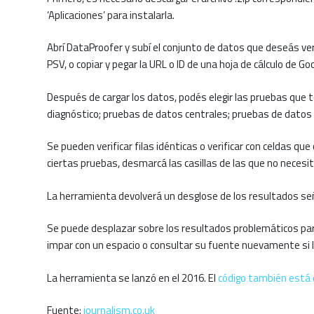
‘Aplicaciones’ para instalarla.
Abrí DataProofer y subí el conjunto de datos que deseás veri
PSV, o copiar y pegar la URL o ID de una hoja de cálculo de Goo
Después de cargar los datos, podés elegir las pruebas que t
diagnóstico;
pruebas de datos centrales;
pruebas de datos 
Se pueden verificar filas idénticas o verificar con celdas 
ciertas pruebas, desmarcá las casillas de las que no necesitá
La herramienta devolverá un desglose de los resultados señ
Se puede desplazar sobre los resultados problemáticos para 
impar con un espacio o consultar su fuente nuevamente si l
La herramienta se lanzó en el 2016.
El
código también está 
Fuente:
journalism.co.uk