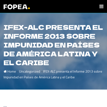
IFEX-ALC PRESENTA EL
INFORME 2013 SOBRE
IMPUNIDAD EN PAÍSES
DE AMÉRICA LATINA Y
EL CARIBE
-
-
Home
Uncategorized
IFEX-ALC presenta el Informe 2013 sobre
Impunidad en Países de América Latina y el Caribe