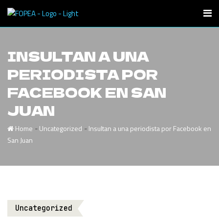
INSULTAN A UNA
PERIODISTA POR
FACEBOOK EN SAN
JUAN
-
-
Home
Uncategorized
Insultan a una periodista por Facebook en
San Juan
Uncategorized