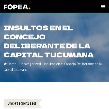
INSULTOS EN EL
CONCEJO
DELIBERANTE DE LA
CAPITAL TUCUMANA
-
-
Home
Uncategorized
Insultos en el Concejo Deliberante de la
capital tucumana
Uncategorized