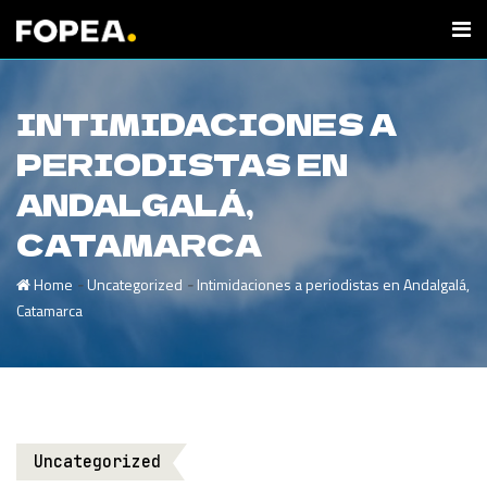
INTIMIDACIONES A
PERIODISTAS EN
ANDALGALÁ,
CATAMARCA
-
-
Home
Uncategorized
Intimidaciones a periodistas en Andalgalá,
Catamarca
Uncategorized