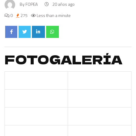
By
FOPEA
20 años ago
0
275
Less than a minute
FOTOGALERÍA