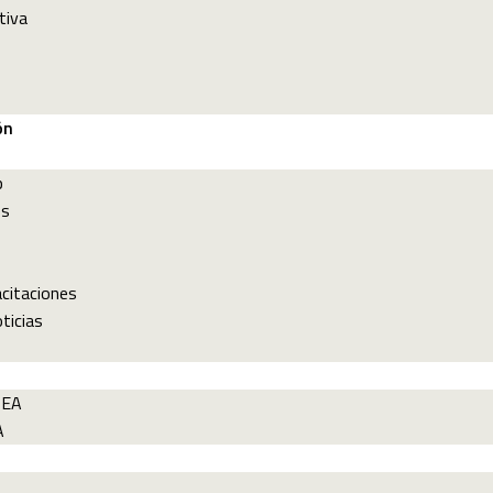
tiva
ón
p
es
acitaciones
ticias
PEA
A