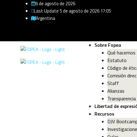
6 de agosto de 2026
Last Update 5 de agosto de 2026 17:05
Argentina
Sobre Fopea
Qué hacemos
Estatuto
Código de étic
Comisión direc
Staff
Alianzas
Transparencia
Libertad de expresi
Recursos
DJV Bootcam
Investigacion
Guías