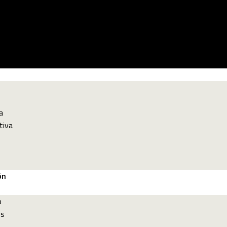
a
tiva
ón
p
es