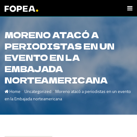
MORENO ATACÓ A
PERIODISTAS EN UN
EVENTO EN LA
EMBAJADA
NORTEAMERICANA
-
-
Home
Uncategorized
Moreno atacó a periodistas en un evento
en la Embajada norteamericana