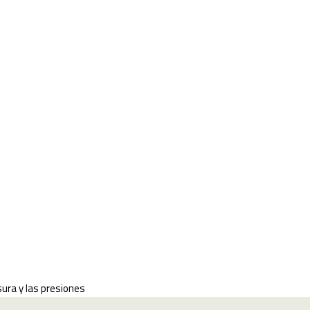
d)o: Córdoba, limit
ura y las presiones
r la pauta, la autocensura y las presiones