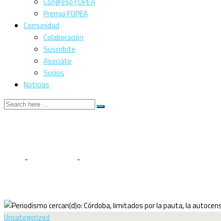
Congreso FOPEA
Premio FOPEA
Comunidad
Colaboración
Suscribite
Asociate
Socios
Noticias
Periodismo cercan(
pauta, la autocens
Home
-
Uncategorized
-
Periodismo cercan(d)o: Córdoba, limitados po
Uncategorized