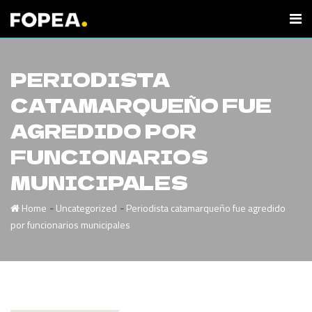
PERIODISTA
CATAMARQUEÑO FUE
AGREDIDO POR
FUNCIONARIOS
MUNICIPALES
-
-
Home
Uncategorized
Periodista catamarqueño fue agredido
por funcionarios municipales