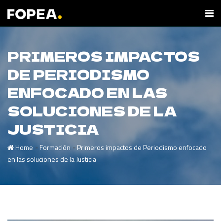
PRIMEROS IMPACTOS
DE PERIODISMO
ENFOCADO EN LAS
SOLUCIONES DE LA
JUSTICIA
-
-
Home
Formación
Primeros impactos de Periodismo enfocado
en las soluciones de la Justicia