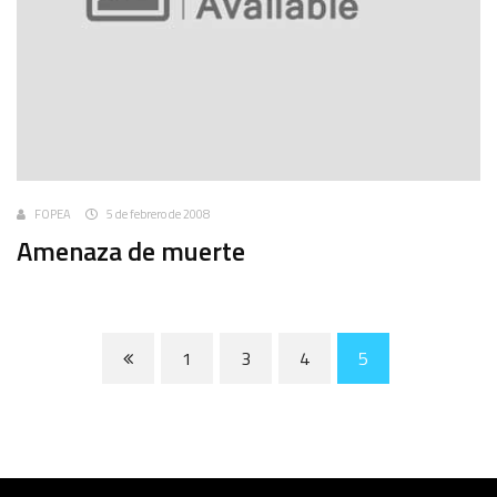
FOPEA
5 de febrero de 2008
Amenaza de muerte
1
3
4
5