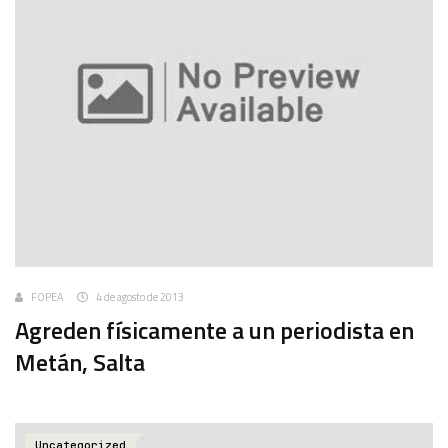
FOPEA
4 de agosto de 2013
Agreden físicamente a un periodista en
Metán, Salta
Uncategorized