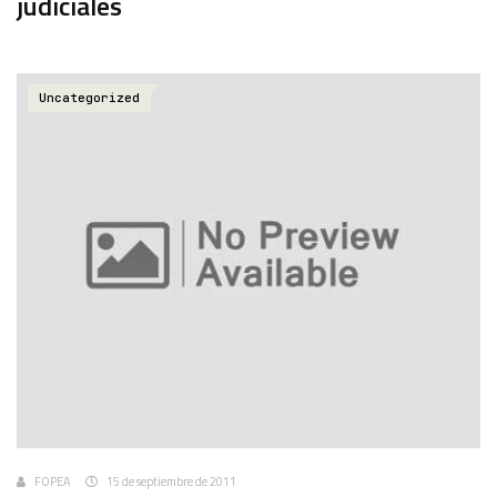
judiciales
Uncategorized
FOPEA
15 de septiembre de 2011