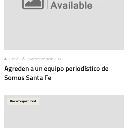
FOPEA
25 de septiembre de 2013
Agreden a un equipo periodístico de
Somos Santa Fe
Uncategorized