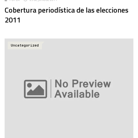
Cobertura periodística de las elecciones
2011
Uncategorized