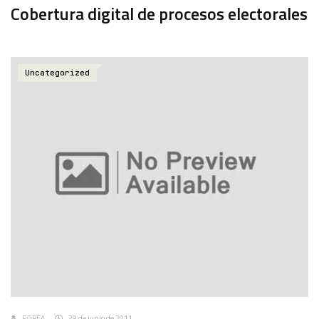
Cobertura digital de procesos electorales
Uncategorized
FOPEA
29 de junio de 2011