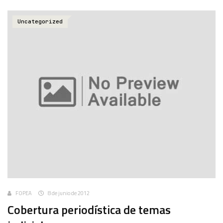
Uncategorized
FOPEA
8 de junio de 2012
Cobertura periodística de temas