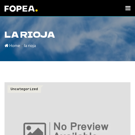
LA RIOJA
-
Home
la rioja
Uncategorized