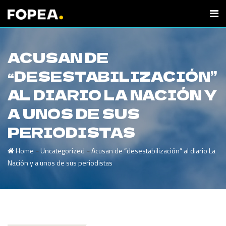
ACUSAN DE
“DESESTABILIZACIÓN”
AL DIARIO LA NACIÓN Y
A UNOS DE SUS
PERIODISTAS
-
-
Home
Uncategorized
Acusan de “desestabilización” al diario La
Nación y a unos de sus periodistas