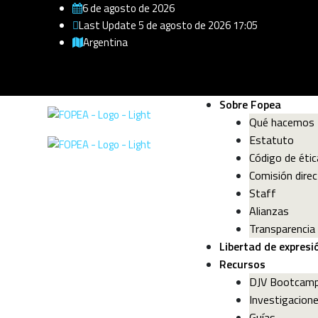
6 de agosto de 2026
Last Update 5 de agosto de 2026 17:05
Argentina
Sobre Fopea
Qué hacemos
Estatuto
Código de étic
Comisión direc
Staff
Alianzas
Transparencia
Libertad de expresi
Recursos
DJV Bootcam
Investigacion
Guías