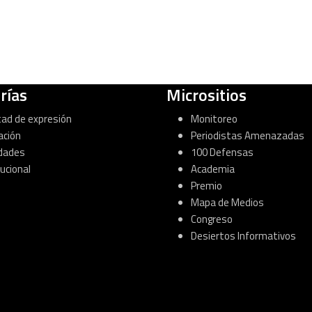
rías
Micrositios
tad de expresión
Monitoreo
ación
Periodistas Amenazadas
dades
100 Defensas
tucional
Academia
Premio
Mapa de Medios
Congreso
Desiertos Informativos