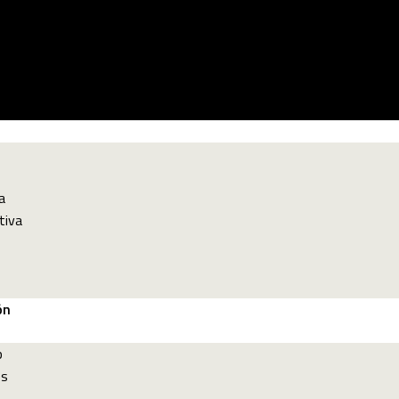
a
tiva
ón
p
es