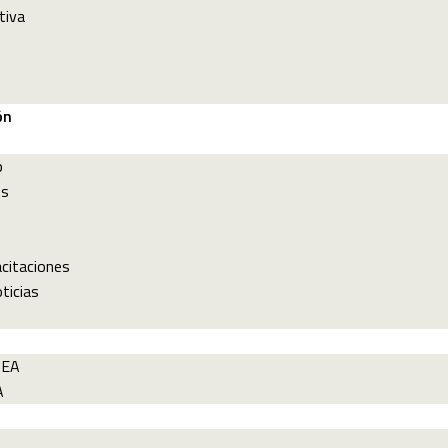
tiva
ón
p
es
acitaciones
ticias
PEA
A