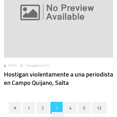
FOPEA
14 de agosto de 2013
Hostigan violentamente a una periodista
en Campo Quijano, Salta
1
2
3
4
5
12