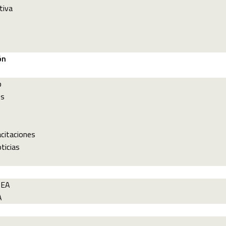
tiva
ón
p
es
acitaciones
ticias
PEA
A