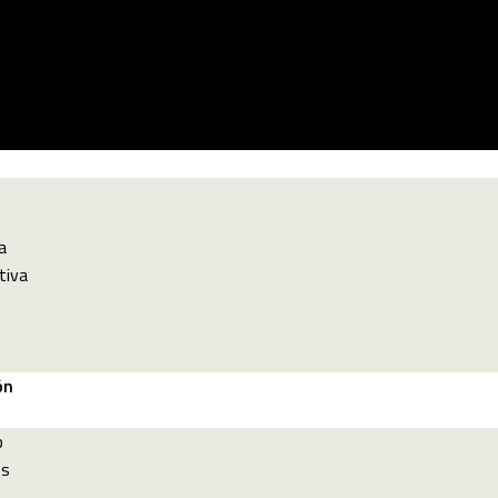
a
tiva
ón
p
es