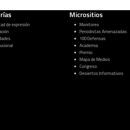
rías
Micrositios
tad de expresión
Monitoreo
ación
Periodistas Amenazadas
dades
100 Defensas
tucional
Academia
Premio
Mapa de Medios
Congreso
Desiertos Informativos