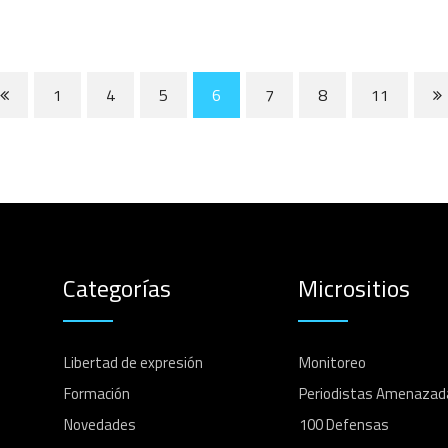
1
4
5
6
7
8
11
Categorías
Micrositios
Libertad de expresión
Monitoreo
Formación
Periodistas Amenazad
Novedades
100 Defensas